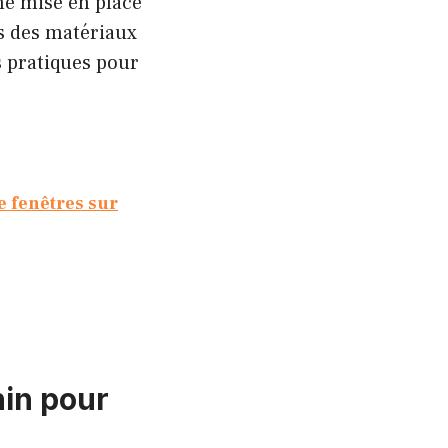
ne mise en place
s des matériaux
s pratiques pour
e fenêtres sur
hin pour