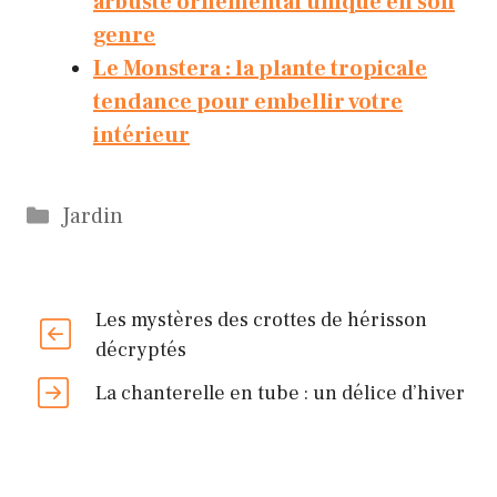
arbuste ornemental unique en son
genre
Le Monstera : la plante tropicale
tendance pour embellir votre
intérieur
Catégories
Jardin
Les mystères des crottes de hérisson
décryptés
La chanterelle en tube : un délice d’hiver