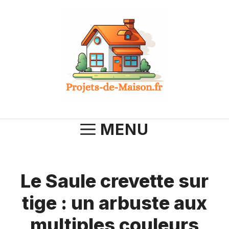
Aller
au
contenu
MENU
Le Saule crevette sur
tige : un arbuste aux
multiples couleurs