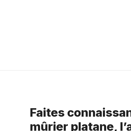
Aller
au
contenu
Faites connaissan
mûrier platane, l’