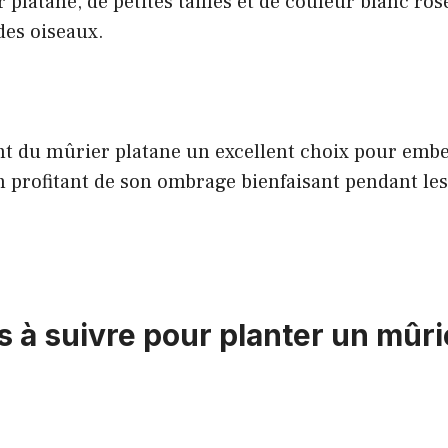
platane, de petites tailles et de couleur blanc rosé
es oiseaux.
t du mûrier platane un excellent choix pour embel
n profitant de son ombrage bienfaisant pendant le
s à suivre pour planter un mûri