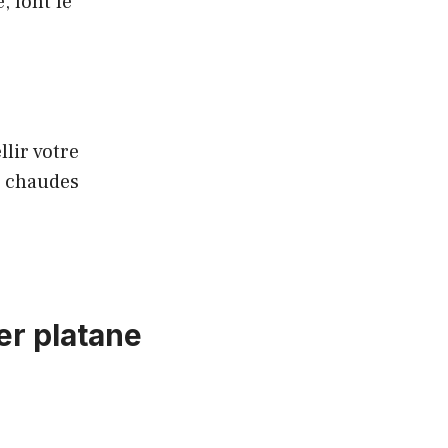
, font le
lir votre
s chaudes
er platane