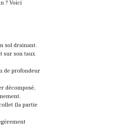
n ? Voici
n sol drainant.
t sur son taux
cm de profondeur
ier décomposé,
onnement.
ollet (la partie
légèrement