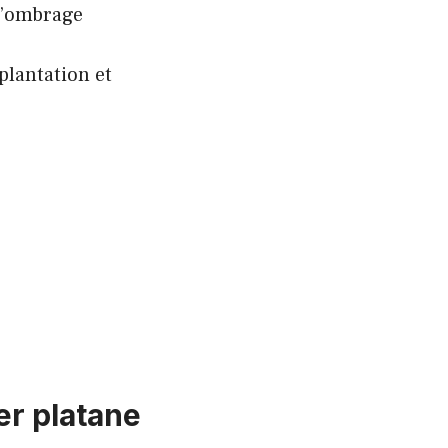
 d’ombrage
plantation et
er platane