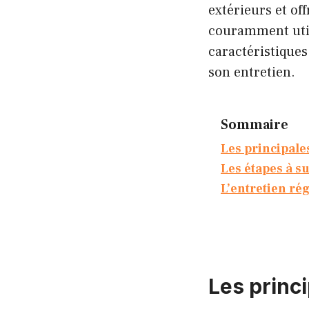
extérieurs et of
couramment utili
caractéristiques
son entretien.
Sommaire
Les principale
Les étapes à s
L’entretien ré
Les princ