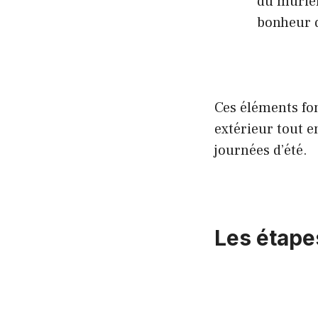
du mûrier 
bonheur d
Ces éléments fon
extérieur tout e
journées d’été.
Les étape