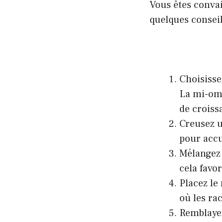
Vous êtes convai
quelques conseil
Choisisse
La mi-omb
de croiss
Creusez u
pour accu
Mélangez 
cela favo
Placez le 
où les ra
Remblayez